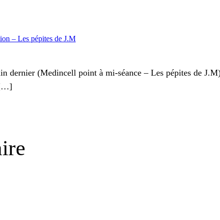
tion – Les pépites de J.M
n dernier (Medincell point à mi-séance – Les pépites de J.M) 
 […]
ire