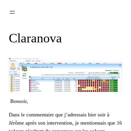
Aller
au
contenu
Claranova
Bonsoir,
Dans le commentaire que j’adressais hier soir à
Jérôme après son intervention, je mentionnais que 16
valeurs résultant du consensus sur les valeurs