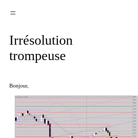
Aller
au
contenu
Irrésolution
trompeuse
Bonjour,