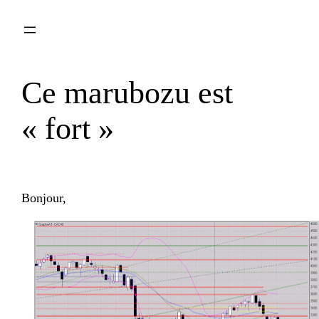
Aller
au
contenu
Ce marubozu est
« fort »
Bonjour,