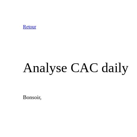
Aller
au
contenu
Retour
Analyse CAC daily
Bonsoir,