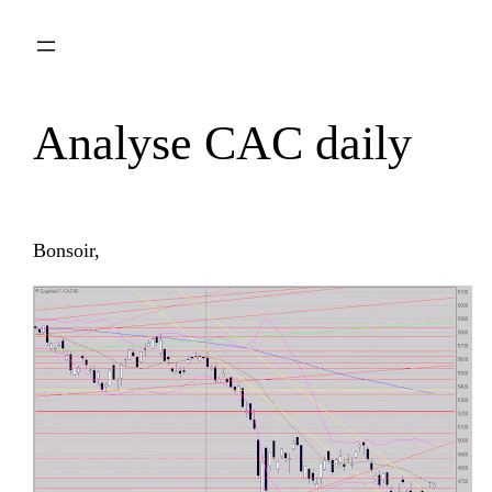
Aller
au
contenu
Analyse CAC daily
Bonsoir,