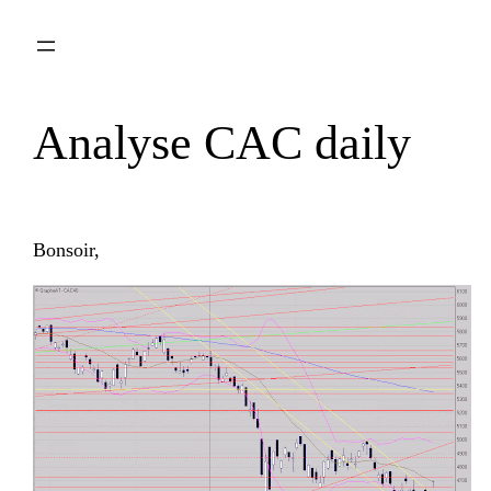
Aller
au
contenu
Analyse CAC daily
Bonsoir,