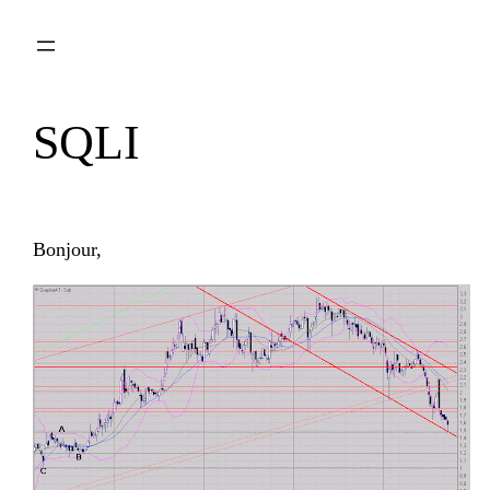
Aller
au
contenu
SQLI
Bonjour,