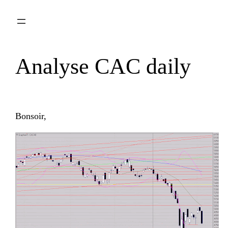
Aller
au
contenu
Analyse CAC daily
Bonsoir,