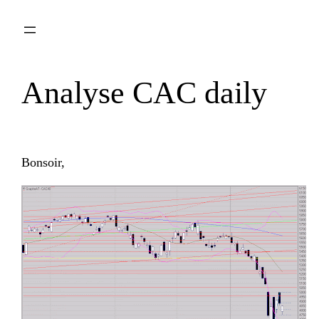
Aller
au
contenu
Analyse CAC daily
Bonsoir,